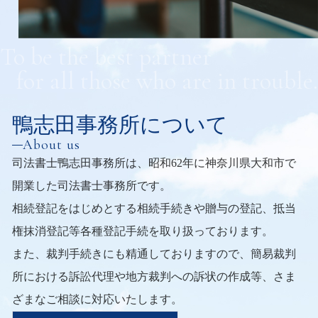
To be the best partner
for all those who are in trouble.
鴨志田事務所について
About us
司法書士鴨志田事務所は、
昭和62年に神奈川県大和市で
開業した司法書士事務所です。
相続登記をはじめとする相続手続きや贈与の登記、
抵当
権抹消登記等各種登記手続を取り扱っております。
また、裁判手続きにも精通しておりますので、
簡易裁判
所における訴訟代理や地方裁判への訴状の作成等、
さま
ざまなご相談に対応いたします。