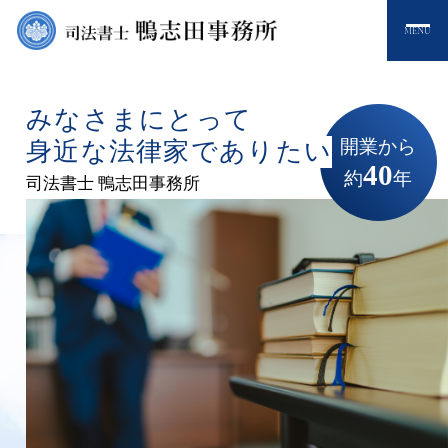
MENU
みなさまにとって
開業から
身近な法律家でありたい
40
約
年
司法書士 鴨志田事務所