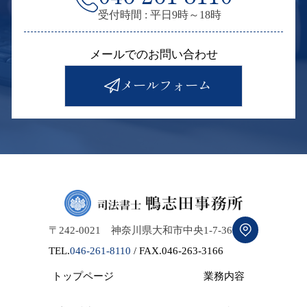
受付時間 : 平日9時～18時
会社・法人に関する登記
メールでのお問い合わせ
自分で登記申請！解説ページ（相続登記・抵
メールフォーム
当権抹消・住所氏名変更登記）
【無料相談登録】司法書士による無料相談に
ついて（相続、各種登記、法的トラブル、裁
判）
【土曜日の営業日】
書類ダウンロードページ
〒242-0021 神奈川県大和市中央1-7-36
TEL.
046-261-8110
/ FAX.046-263-3166
弊所のご対応実績（地域）について（抵当権
トップページ
業務内容
抹消登記・相続登記）