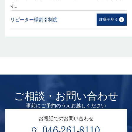
す。
登記申請書作成代行サービス【自分で登記申
請する方へのサポート】
リピーター様割引制度
詳細を見る
遺言書作成のご相談
住所移転・住居表示実施による住所変更登
記/ご結婚やご離婚による氏名変更登記
住宅購入時の登記（所有権保存/移転/抵当権
設定）
贈与登記（贈与による名義変更）
【¥55,000】“贈与→無償であげる”
ご相談・お問い合わせ
事前にご予約のうえお越しください
預貯金相続手続き代行、各種金融機関対応
全国対応
お電話でのお問い合わせ
046-261-8110
離婚による財産分与登記【¥49,500】