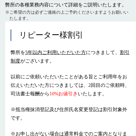
弊所の各種業務内容について詳細をご説明いたします。
抵当権抹消登記プランと費用【手数料
※ご希望の方は必ずご連絡の上ご予約くださいますようお願いい
¥2,970〜】海外在住の方もご利用可能
たします。
司法書士鴨志田事務所へのお問い合わせ方法
リピーター様割引
について
【訴状・答弁書・準備書面・少額訴訟・支払
弊所を
5年以内ご利用いただいた方
につきまして、
割引
督促】裁判書類作成【着手金０円・相談無
制度
がございます。
料】
以前にご依頼いただいたことがある旨とご利用年をお
告訴状・告発状の作成
伝えいただいた方につきましては、2回目のご依頼時、
司法書士報酬から
10%お値引き
いたします。
相続登記（名義変更）代行【¥27,500〜】・
相続登記サポート（遺産分割協議書作成や戸
籍取得代行等）
※抵当権抹消登記及び住所氏名変更登記は割引対象外
です。
相続放棄（家庭裁判所手続き）
【￥16,280〜】
※お申し出がない場合は通常料金でのご案内となりま