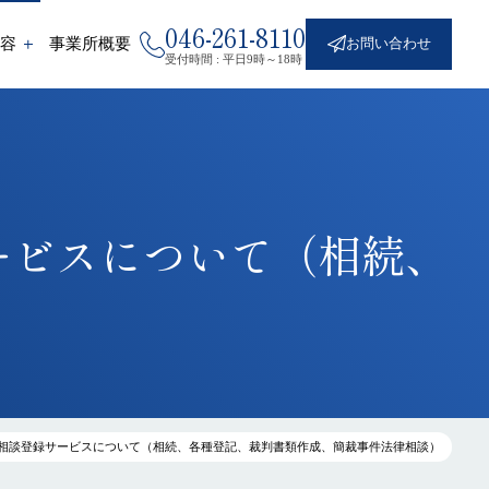
046-261-8110
容
事業所概要
お問い合わせ
受付時間 : 平日9時～18時
【訴状・答弁書・準備書面・少額訴訟・支払
督促】裁判書類作成【着手金０円・相談無
料】
ービスについて（相続、
相続放棄（家庭裁判所手続き）
【￥16,280〜】
）
住所移転・住居表示実施による住所変更登記/
ご結婚やご離婚による氏名変更登記
預貯金相続手続き代行、各種金融機関対応 全
国対応
相談登録サービスについて（相続、各種登記、裁判書類作成、簡裁事件法律相談）
自分で登記申請！解説ページ（相続登記・抵
当権抹消・住所氏名変更登記）