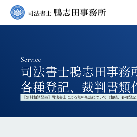
業務内容
抵当権抹消登記プラン
¥2,970〜】海外在住
Service
司法書士鴨志田事務
告訴状・告発状の作成
各種登記、裁判書類
登記申請書作成代行サ
【無料相談登録】司法書士による無料相談について（相続、各種登記
請する方へのサポート
住宅購入時の登記（所有
定）
離婚による財産分与登記【