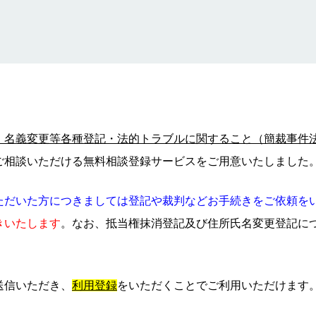
書士による無料相談に
【土曜日の営業日】
記、法的トラブル、裁
域）について（抵当権
リピーター様割引
・名義変更等各種登記・法的トラブルに関すること（簡裁事件
ご相談いただける無料相談登録サービスをご用意いたしました
ただいた方につきましては登記や裁判などお手続きをご依頼を
きいたします
。なお、抵当権抹消登記及び住所氏名変更登記に
送信いただき、
利用登録
をいただくことでご利用いただけます