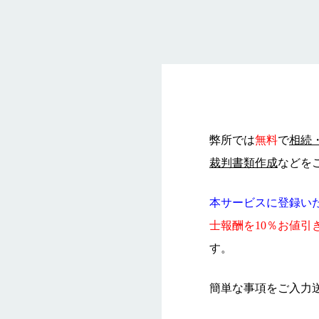
【無料相談登録】司法
ついて（相続、各種登
判）
弊所のご対応実績（地
抹消登記・相続登記）
弊所では
無料
で
相続
裁判書類作成
などを
本サービスに登録い
士報酬を10％お値引
す。
簡単な事項をご入力