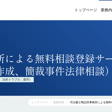
トップページ
業務内
と費用【手数料
司法書士鴨志田事務所へのお問い合わせ方法
の方もご利用可能
について
所による無料相談登録サ
相続登記（名義変更）代行【¥27,500〜】・相
続登記サポート（遺産分割協議書作成や戸籍
作成、簡裁事件法律相談
取得代行等）
ービス【自分で登記申
遺言書作成のご相談
、法的トラブル、裁判）
】
権保存/移転/抵当権設
贈与登記（贈与による名義変更）
【¥55,000】“贈与→無償であげる”
トップページ
業務内容
司法書士鴨志田事務所による無料
¥49,500】
会社・法人に関する登記