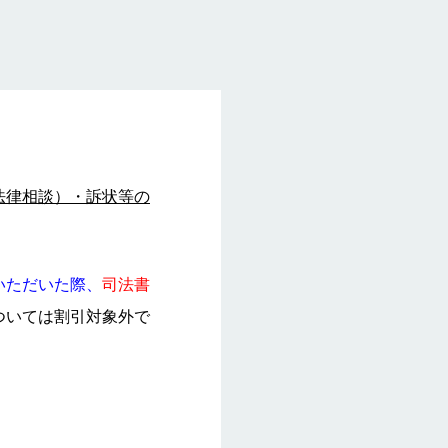
書類ダウンロードページ
法律相談）・訴状等の
。
いただいた際、
司法書
ついては割引対象外で
。